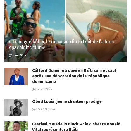
« Lè m gen kòb », le nouveau clip extrait de l’album
Apachidiz Volume 1
1 juin 2024
Clifford Dumé retrouvé en Haïti sain et sauf
après une déportation de la République
dominicaine
27 août 2024
Obed Louis, jeune chanteur prodige
21 février 2024
Festival « Made in Black » : le cinéaste Ronald
Vital représentera Haïti