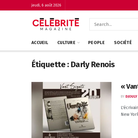
jeudi, 6 août 2026
ACCUEIL
CULTURE
PEOPLE
SOCIÉTÉ
Étiquette :
Darly Renois
« Vant
BY
DJOULY
L'écriva
New York,