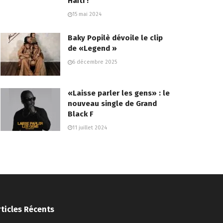
Haïti !
15 mai 2024
Baky Popilè dévoile le clip
de «Legend »
6 décembre 2025
«Laisse parler les gens» : le
nouveau single de Grand
Black F
11 juillet 2024
rticles Récents