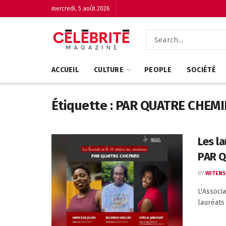
mercredi, 5 août 2026
ACCUEIL
CULTURE
PEOPLE
SOCIÉTÉ
Étiquette :
PAR QUATRE CHEM
Les l
PAR Q
BY
WITENS
L'Associ
lauréats