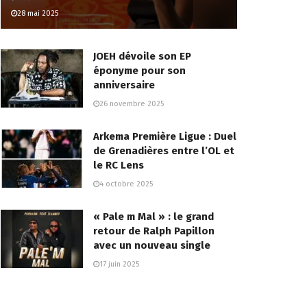
28 mai 2025
JOEH dévoile son EP
éponyme pour son
anniversaire
26 novembre 2025
Arkema Première Ligue : Duel
de Grenadières entre l’OL et
le RC Lens
4 octobre 2025
« Pale m Mal » : le grand
retour de Ralph Papillon
avec un nouveau single
17 juin 2025