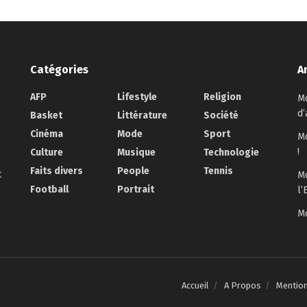
Catégories
A
AFP
Lifestyle
Religion
Mo
d’
Basket
Littérature
Société
Cinéma
Mode
Sport
Mo
!
Culture
Musique
Technologie
Faits divers
People
Tennis
t
Mo
Football
Portrait
l’
Mo
Accueil
A Propos
Mentio
.