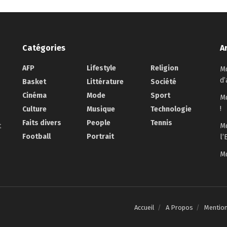
Catégories
A
AFP
Lifestyle
Religion
Mo
d’
Basket
Littérature
Société
Cinéma
Mode
Sport
Mo
!
Culture
Musique
Technologie
Faits divers
People
Tennis
t
Mo
Football
Portrait
l’
Mo
Accueil
A Propos
Mentio
.