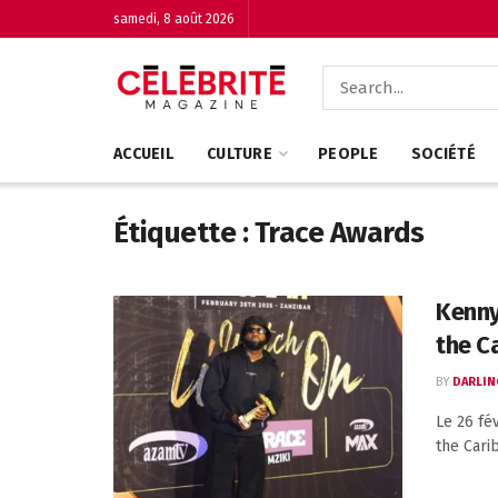
samedi, 8 août 2026
ACCUEIL
CULTURE
PEOPLE
SOCIÉTÉ
Étiquette :
Trace Awards
Kenny
the C
BY
DARLIN
Le 26 fé
the Cari