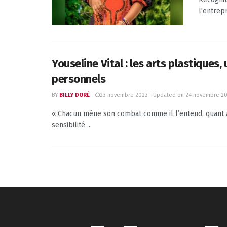
l'entrepr
Youseline Vital : les arts plastiques
personnels
23 novembre 2023 - Updated on 24 novembre 2
BY
BILLY DORÉ
« Chacun mène son combat comme il l’entend, quant à 
sensibilité ...