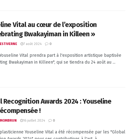
line Vital au cœur de l’exposition
ebrating Bwakayiman in Killeen »
7 août 2024
 ESTIVERNE
0
 Youseline Vital prendra part à l'exposition artistique baptisée
ing Bwakayiman in Killeen", qui se tiendra du 24 août au ...
l Recognition Awards 2024 : Youseline
 récompensée !
16 juillet 2024
 MOMBRUN
0
e plasticienne Youseline Vital a été récompensée par les "Global
ion Awards 2024" pour ses contributions à l'art, à