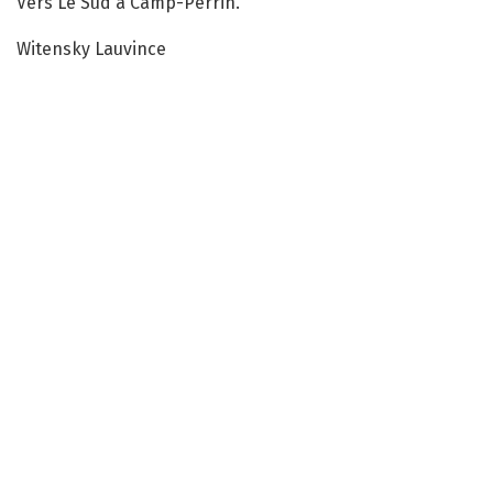
Vers Le Sud à Camp-Perrin.
Witensky Lauvince