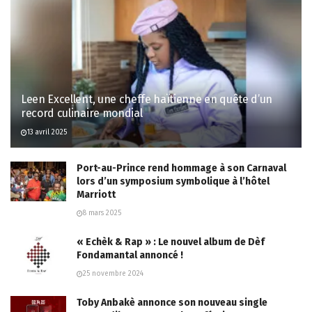
Leen Excellent, une cheffe haïtienne en quête d’un
record culinaire mondial
13 avril 2025
Port-au-Prince rend hommage à son Carnaval
lors d’un symposium symbolique à l’hôtel
Marriott
8 mars 2025
« Echèk & Rap » : Le nouvel album de Dèf
Fondamantal annoncé !
25 novembre 2024
Toby Anbakè annonce son nouveau single