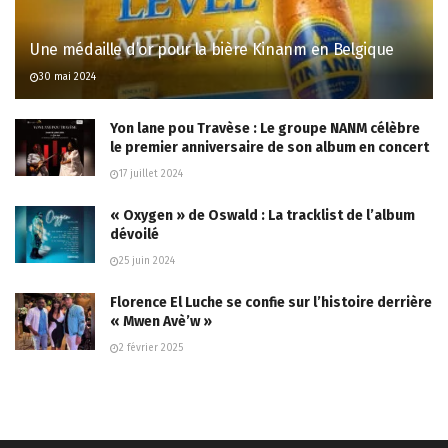
Une médaille d’or pour la bière Kinanm en Belgique
30 mai 2024
Yon lane pou Travèse : Le groupe NANM célèbre
le premier anniversaire de son album en concert
17 juillet 2024
« Oxygen » de Oswald : La tracklist de l’album
dévoilé
25 juin 2024
Florence El Luche se confie sur l’histoire derrière
« Mwen Avè’w »
2 février 2025