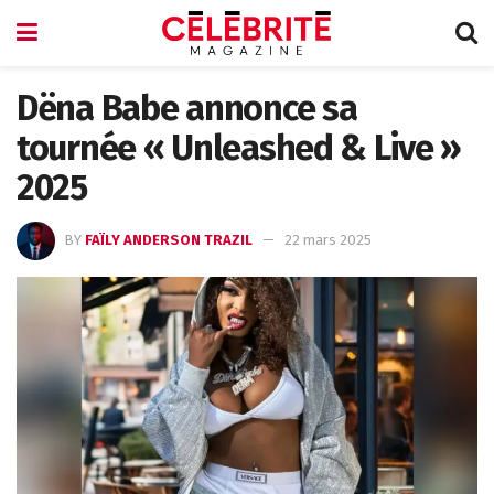
Dëna Babe annonce sa
tournée « Unleashed & Live »
2025
BY
FAÏLY ANDERSON TRAZIL
22 mars 2025