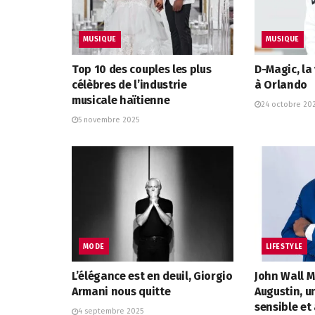
MUSIQUE
MUSIQUE
Top 10 des couples les plus
D-Magic, la 
célèbres de l’industrie
à Orlando
musicale haïtienne
24 octobre 20
5 novembre 2025
MODE
LIFESTYLE
L’élégance est en deuil, Giorgio
John Wall 
Armani nous quitte
Augustin, 
sensible et
4 septembre 2025