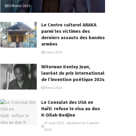
25 février 2024
Le Centre culturel ARAKA
parmi les victimes des
derniers assauts des bandes
armées
6 mars 2024
Witerwan Kenley Jean,
lauréat du prix international
de l’invention poétique 2024
18 mai 2024
Le Consulat des USA en
Haïti refuse le visa au duo
K-Dilak-Bedjine
19 août 2022 - Updated on 5 janvier
2024