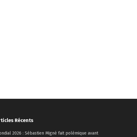
rticles Récents
ndial 2026 : Sébastien Migné fait polémique avant