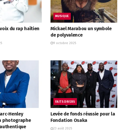
MUSIQUE
voix du rap haïtien
Mickael Marabou un symbole
de polyvalence
25
9 octobre 2025
FAITS DIVERS
Marc-Henley
Levée de fonds réussie pour la
un photographe
Fondation Osaka
 authentique
23 août 2025