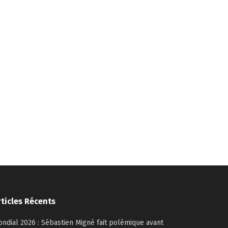
rticles Récents
ndial 2026 : Sébastien Migné fait polémique avant