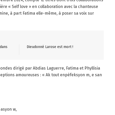
ière « Self love » en collaboration avec la chanteuse
minine, à part Fatima elle-même, à poser sa voix sur
 dans
Dieudonné Larose est mort !
condes dirigé par Abdias Laguerre, Fatima et Phyllisia
ceptions amoureuses : « Ak tout enpèfeksyon m, e san
dasyon w,