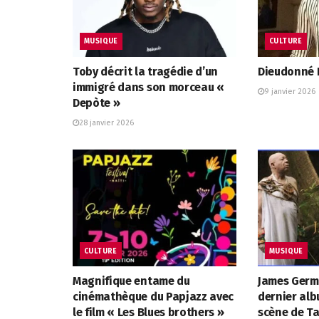
MUSIQUE
CULTURE
Toby décrit la tragédie d’un
Dieudonné L
immigré dans son morceau «
9 janvier 2026
Depòte »
28 janvier 2026
CULTURE
MUSIQUE
Magnifique entame du
James Germ
cinémathèque du Papjazz avec
dernier alb
le film « Les Blues brothers »
scène de 