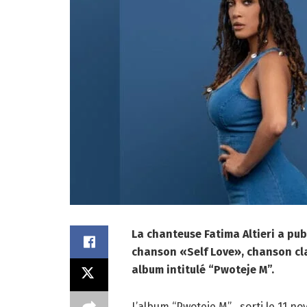
La chanteuse Fatima Altieri a publ
chanson «Self Love», chanson cla
album intitulé “Pwoteje M”.
L’album “Pwoteje M” , sorti le 11 n