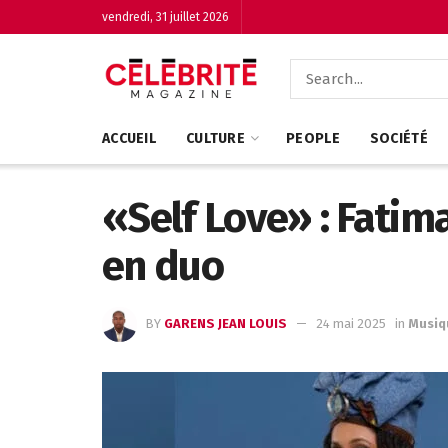
vendredi, 31 juillet 2026
ACCUEIL
CULTURE
PEOPLE
SOCIÉTÉ
«Self Love» : Fatima
en duo
BY
GARENS JEAN LOUIS
24 mai 2025
in
Musiq