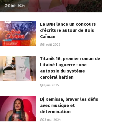
17 juin 2024
La BNH lance un concours
d’écriture autour de Bois
Caïman
8 août 2025
Titanik 16, premier roman de
Litainé Laguerre : une
autopsie du système
carcéral haïtien
8 juin 2025
Dj Kemissa, braver les défis
avec musique et
détermination
23 mai 2024