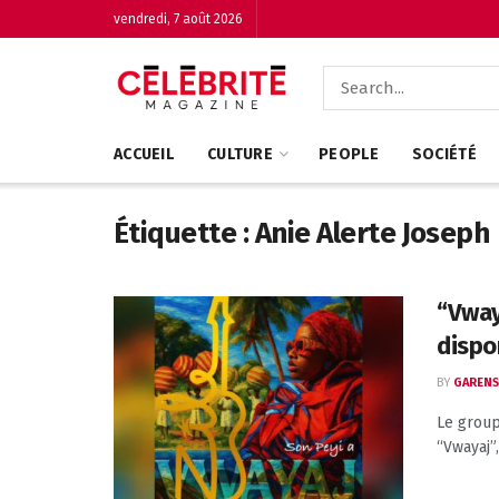
vendredi, 7 août 2026
ACCUEIL
CULTURE
PEOPLE
SOCIÉTÉ
Étiquette :
Anie Alerte Joseph
“Vway
dispo
BY
GARENS
Le group
“Vwayaj”