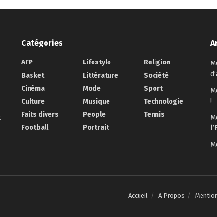
Catégories
A
AFP
Lifestyle
Religion
Mo
d’
Basket
Littérature
Société
Cinéma
Mode
Sport
Mo
!
Culture
Musique
Technologie
Faits divers
People
Tennis
t
Mo
Football
Portrait
l’
Mo
Accueil
A Propos
Mentio
.