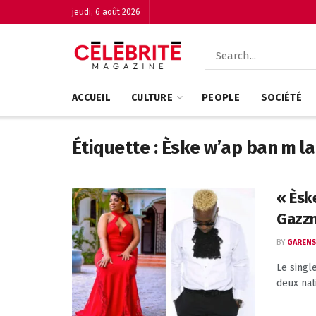
jeudi, 6 août 2026
ACCUEIL
CULTURE
PEOPLE
SOCIÉTÉ
Étiquette :
Èske w’ap ban m l
« Èsk
Gazzm
BY
GARENS
Le singl
deux nati