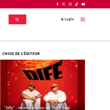
Login
CHOIX DE L'ÉDITEUR
“Dife” : nouvel album de Dro X Yani