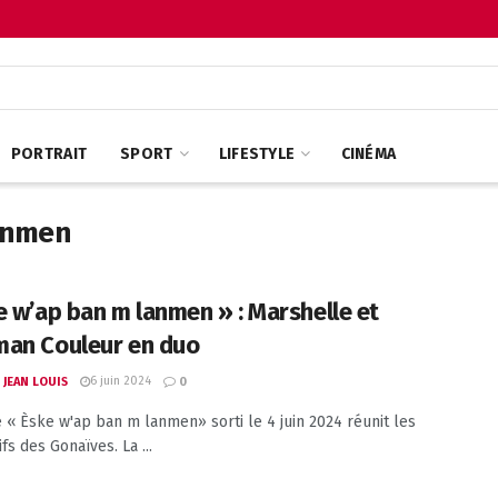
PORTRAIT
SPORT
LIFESTYLE
CINÉMA
anmen
e w’ap ban m lanmen » : Marshelle et
an Couleur en duo
6 juin 2024
 JEAN LOUIS
0
e « Èske w'ap ban m lanmen» sorti le 4 juin 2024 réunit les
fs des Gonaïves. La ...