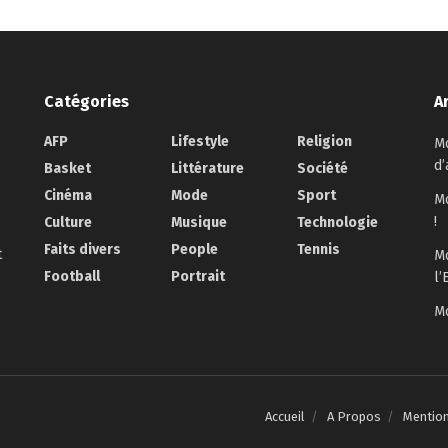
Catégories
A
AFP
Lifestyle
Religion
Mo
d’
Basket
Littérature
Société
Cinéma
Mode
Sport
Mo
!
Culture
Musique
Technologie
Faits divers
People
Tennis
t
Mo
Football
Portrait
l’
Mo
Accueil
A Propos
Mentio
.