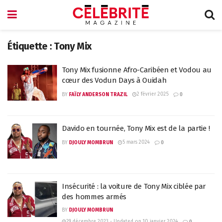
Étiquette :
Tony Mix
Tony Mix fusionne Afro-Caribéen et Vodou au
cœur des Vodun Days à Ouidah
2 février 2025
BY
FAÏLY ANDERSON TRAZIL
0
Davido en tournée, Tony Mix est de la partie !
5 mars 2024
BY
DJOULY MOMBRUN
0
Insécurité : la voiture de Tony Mix ciblée par
des hommes armés
BY
DJOULY MOMBRUN
29 décembre 2023 - Updated on 10 janvier 2024