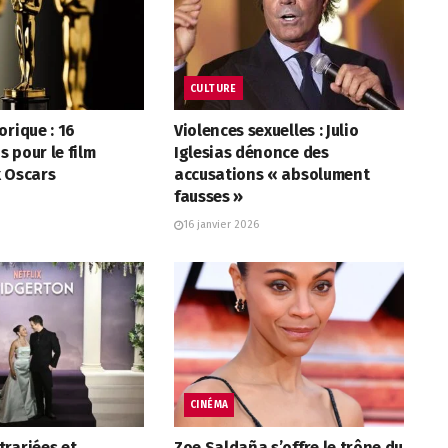
CULTURE
orique : 16
Violences sexuelles : Julio
 pour le film
Iglesias dénonce des
x Oscars
accusations « absolument
fausses »
16 janvier 2026
CINÉMA
rariées et
Zoe Saldaña s’offre le trône du