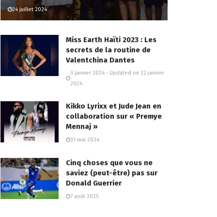
24 juillet 2024
Miss Earth Haïti 2023 : Les
secrets de la routine de
Valentchina Dantes
3 janvier 2024 - Updated on 22 janvier
2024
Kikko Lyrixx et Jude Jean en
collaboration sur « Premye
Mennaj »
31 mai 2024
Cinq choses que vous ne
saviez (peut-être) pas sur
Donald Guerrier
7 août 2025