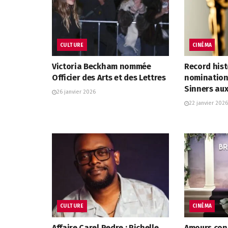
CULTURE
CINÉMA
Victoria Beckham nommée
Record hist
Officier des Arts et des Lettres
nominations
Sinners au
26 janvier 2026
22 janvier 2026
CULTURE
CINÉMA
Affaire Carel Pedre : Richelle
Amours cont