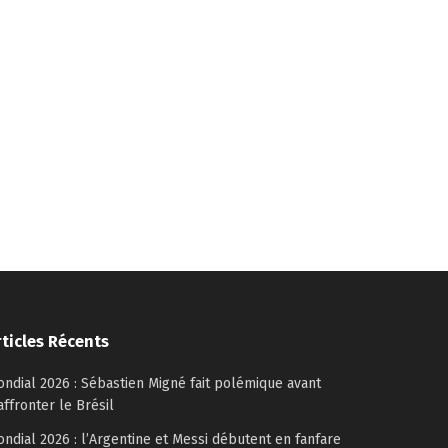
rticles Récents
ndial 2026 : Sébastien Migné fait polémique avant
affronter le Brésil
ndial 2026 : l’Argentine et Messi débutent en fanfare