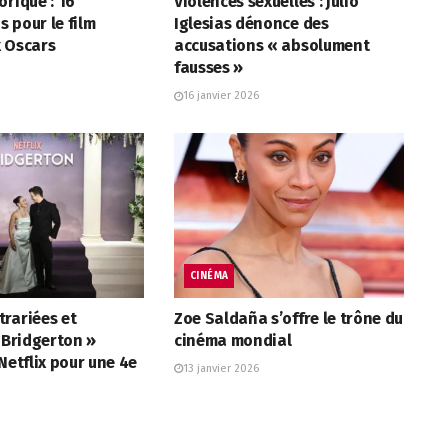
orique : 16
Violences sexuelles : Julio
 pour le film
Iglesias dénonce des
x Oscars
accusations « absolument
fausses »
16 janvier 2026
CINÉMA
rariées et
Zoe Saldaña s’offre le trône du
« Bridgerton »
cinéma mondial
 Netflix pour une 4e
13 janvier 2026