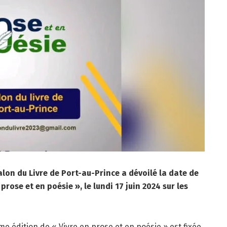
alon du Livre de Port-au-Prince a dévoilé la date de
prose et en poésie », le lundi 17 juin 2024 sur les
e édition de « Vivre en prose et en poésie » est fixée