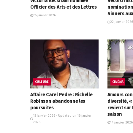
Victoria Beckham nommée
Record hist
Officier des Arts et des Lettres
nominations
Sinners au
26 janvier 2026
22 janvier 2026
CULTURE
CINÉMA
Affaire Carel Pedre : Richelle
Amours cont
Robinson abandonne les
diversité, 
poursuites
revient sur
saison
15 janvier 2026 - Updated on 16 janvier
2026
14 janvier 2026